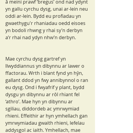
â meini prawf ‘bregus’ ond nad ydynt 
yn gallu cyrchu dysg, unai ar-lein neu 
oddi ar-lein. Bydd eu profiadau yn 
gwaethygu'r rhaniadau oedd eisoes 
yn bodoli rhwng y rhai sy’n derbyn 
a’r rhai nad ydyn nhw’n derbyn. 
Mae cyrchu dysg gartref yn 
llwyddiannus yn dibynnu ar lawer o 
ffactorau. Wrth i blant fynd yn hŷn, 
gallant ddod yn fwy annibynnol o ran 
eu dysg. Ond i fwyafrif y plant, bydd 
dysgu yn dibynnu ar rôl rhiant fel 
‘athro’. Mae hyn yn dibynnu ar 
sgiliau, diddordeb ac ymrwymiad 
rhieni. Effeithir ar hyn ymhellach gan 
ymrwymiadau gwaith rhieni, lefelau 
addysgol ac iaith. Ymhellach, mae 