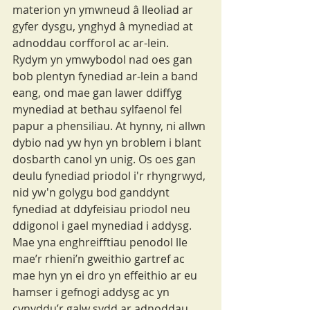
materion yn ymwneud â lleoliad ar 
gyfer dysgu, ynghyd â mynediad at 
adnoddau corfforol ac ar-lein. 
Rydym yn ymwybodol nad oes gan 
bob plentyn fynediad ar-lein a band 
eang, ond mae gan lawer ddiffyg 
mynediad at bethau sylfaenol fel 
papur a phensiliau. At hynny, ni allwn 
dybio nad yw hyn yn broblem i blant 
dosbarth canol yn unig. Os oes gan 
deulu fynediad priodol i'r rhyngrwyd, 
nid yw'n golygu bod ganddynt 
fynediad at ddyfeisiau priodol neu 
ddigonol i gael mynediad i addysg. 
Mae yna enghreifftiau penodol lle 
mae’r rhieni’n gweithio gartref ac 
mae hyn yn ei dro yn effeithio ar eu 
hamser i gefnogi addysg ac yn 
cynyddu’r galw sydd ar adnoddau 