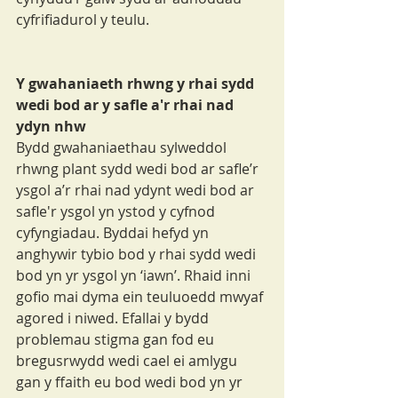
cyfrifiadurol y teulu.
Y gwahaniaeth rhwng y rhai sydd 
wedi bod ar y safle a'r rhai nad 
ydyn nhw
Bydd gwahaniaethau sylweddol 
rhwng plant sydd wedi bod ar safle’r 
ysgol a’r rhai nad ydynt wedi bod ar 
safle'r ysgol yn ystod y cyfnod 
cyfyngiadau. Byddai hefyd yn 
anghywir tybio bod y rhai sydd wedi 
bod yn yr ysgol yn ‘iawn’. Rhaid inni 
gofio mai dyma ein teuluoedd mwyaf 
agored i niwed. Efallai y bydd 
problemau stigma gan fod eu 
bregusrwydd wedi cael ei amlygu 
gan y ffaith eu bod wedi bod yn yr 