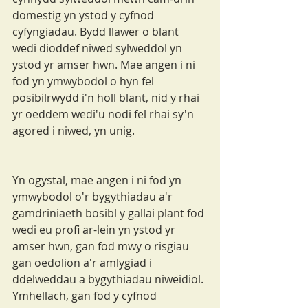
domestig yn ystod y cyfnod 
cyfyngiadau. Bydd llawer o blant 
wedi dioddef niwed sylweddol yn 
ystod yr amser hwn. Mae angen i ni 
fod yn ymwybodol o hyn fel 
posibilrwydd i'n holl blant, nid y rhai 
yr oeddem wedi'u nodi fel rhai sy'n 
agored i niwed, yn unig.
Yn ogystal, mae angen i ni fod yn 
ymwybodol o'r bygythiadau a'r 
gamdriniaeth bosibl y gallai plant fod 
wedi eu profi ar-lein yn ystod yr 
amser hwn, gan fod mwy o risgiau 
gan oedolion a'r amlygiad i 
ddelweddau a bygythiadau niweidiol. 
Ymhellach, gan fod y cyfnod 