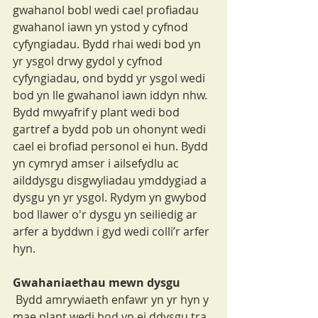
gwahanol bobl wedi cael profiadau 
gwahanol iawn yn ystod y cyfnod 
cyfyngiadau. Bydd rhai wedi bod yn 
yr ysgol drwy gydol y cyfnod 
cyfyngiadau, ond bydd yr ysgol wedi 
bod yn lle gwahanol iawn iddyn nhw. 
Bydd mwyafrif y plant wedi bod 
gartref a bydd pob un ohonynt wedi 
cael ei brofiad personol ei hun. Bydd 
yn cymryd amser i ailsefydlu ac 
ailddysgu disgwyliadau ymddygiad a 
dysgu yn yr ysgol. Rydym yn gwybod 
bod llawer o'r dysgu yn seiliedig ar 
arfer a byddwn i gyd wedi colli’r arfer 
hyn.
Gwahaniaethau mewn dysgu
 Bydd amrywiaeth enfawr yn yr hyn y 
mae plant wedi bod yn ei ddysgu tra 