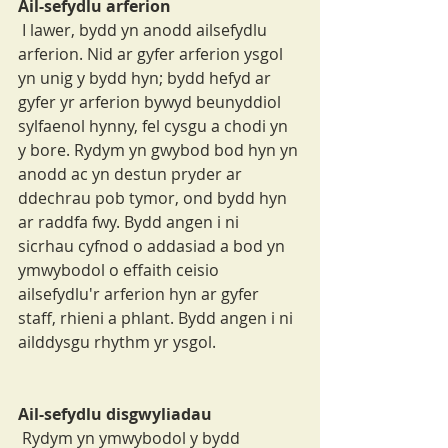
Ail-sefydlu arferion
 I lawer, bydd yn anodd ailsefydlu 
arferion. Nid ar gyfer arferion ysgol 
yn unig y bydd hyn; bydd hefyd ar 
gyfer yr arferion bywyd beunyddiol 
sylfaenol hynny, fel cysgu a chodi yn 
y bore. Rydym yn gwybod bod hyn yn 
anodd ac yn destun pryder ar 
ddechrau pob tymor, ond bydd hyn 
ar raddfa fwy. Bydd angen i ni 
sicrhau cyfnod o addasiad a bod yn 
ymwybodol o effaith ceisio 
ailsefydlu'r arferion hyn ar gyfer 
staff, rhieni a phlant. Bydd angen i ni 
ailddysgu rhythm yr ysgol.
Ail-sefydlu disgwyliadau
 Rydym yn ymwybodol y bydd 