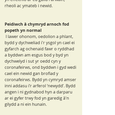
rheoli ac ymateb i newid.
Peidiwch â chymryd arnoch fod 
popeth yn normal
 I lawer ohonom, oedolion a phlant, 
bydd y dychweliad i'r ysgol yn cael ei 
gyfarch ag ochenaid fawr o ryddhad 
a byddwn am esgus bod y byd yn 
dychwelyd i sut yr oedd cyn y 
coronafeirws, ond byddwn i gyd wedi 
cael ein newid gan brofiad y 
coronafeirws. Bydd yn cymryd amser 
inni addasu i’r arferol ‘newydd’. Bydd 
angen i ni gydnabod hyn a darparu 
ar ei gyfer trwy fod yn garedig â'n 
gilydd a ni ein hunain.