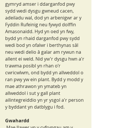
gymryd amser i ddarganfod pwy 
sydd wedi dysgu gwneud cacen, 
adeiladu wal, dod yn arbenigwr ar y 
Fyddin Rufeinig neu fywyd dolffin 
Amasonaidd. Hyd yn oed yn fwy, 
bydd yn rhaid darganfod pwy sydd 
wedi bod yn ofalwr i berthynas sâl 
neu wedi delio â galar am rywun na 
allent ei weld. Nid yw'r dysgu hwn a'r 
trawma posibl yn rhan o’r 
cwricwlwm, ond bydd yn allweddol o 
ran pwy yw ein plant. Bydd y modd y 
mae athrawon yn ymateb yn 
allweddol i sut y gall plant 
ailintegreiddio yn yr ysgol a'r person 
y byddant yn datblygu i fod.
Gwahardd
 Mae llawer yn y cyfryngau am y 