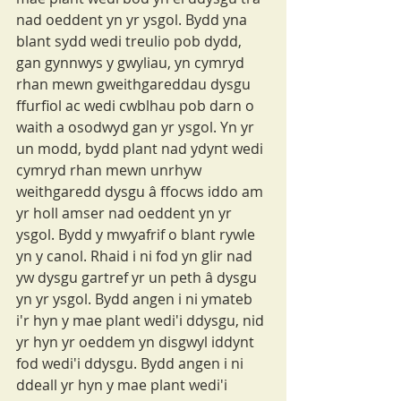
nad oeddent yn yr ysgol. Bydd yna 
blant sydd wedi treulio pob dydd, 
gan gynnwys y gwyliau, yn cymryd 
rhan mewn gweithgareddau dysgu 
ffurfiol ac wedi cwblhau pob darn o 
waith a osodwyd gan yr ysgol. Yn yr 
un modd, bydd plant nad ydynt wedi 
cymryd rhan mewn unrhyw 
weithgaredd dysgu â ffocws iddo am 
yr holl amser nad oeddent yn yr 
ysgol. Bydd y mwyafrif o blant rywle 
yn y canol. Rhaid i ni fod yn glir nad 
yw dysgu gartref yr un peth â dysgu 
yn yr ysgol. Bydd angen i ni ymateb 
i'r hyn y mae plant wedi'i ddysgu, nid 
yr hyn yr oeddem yn disgwyl iddynt 
fod wedi'i ddysgu. Bydd angen i ni 
ddeall yr hyn y mae plant wedi'i 