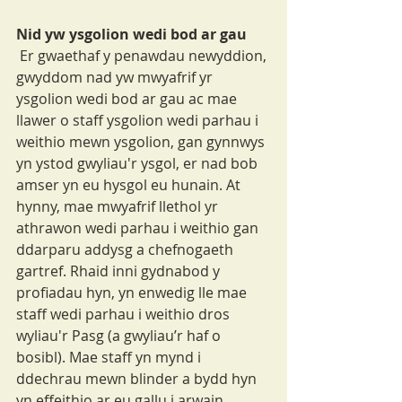
Nid yw ysgolion wedi bod ar gau
 Er gwaethaf y penawdau newyddion, 
gwyddom nad yw mwyafrif yr 
ysgolion wedi bod ar gau ac mae 
llawer o staff ysgolion wedi parhau i 
weithio mewn ysgolion, gan gynnwys 
yn ystod gwyliau'r ysgol, er nad bob 
amser yn eu hysgol eu hunain. At 
hynny, mae mwyafrif llethol yr 
athrawon wedi parhau i weithio gan 
ddarparu addysg a chefnogaeth 
gartref. Rhaid inni gydnabod y 
profiadau hyn, yn enwedig lle mae 
staff wedi parhau i weithio dros 
wyliau'r Pasg (a gwyliau’r haf o 
bosibl). Mae staff yn mynd i 
ddechrau mewn blinder a bydd hyn 
yn effeithio ar eu gallu i arwain, 