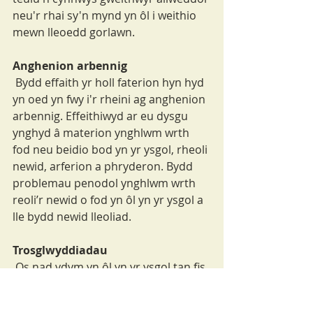
neu'r rhai sy'n mynd yn ôl i weithio 
mewn lleoedd gorlawn.
Anghenion arbennig
 Bydd effaith yr holl faterion hyn hyd 
yn oed yn fwy i'r rheini ag anghenion 
arbennig. Effeithiwyd ar eu dysgu 
ynghyd â materion ynghlwm wrth 
fod neu beidio bod yn yr ysgol, rheoli 
newid, arferion a phryderon. Bydd 
problemau penodol ynghlwm wrth 
reoli’r newid o fod yn ôl yn yr ysgol a 
lle bydd newid lleoliad.
Trosglwyddiadau
 Os nad ydym yn ôl yn yr ysgol tan fis 
Medi, bydd problemau penodol gyda 
phlant sy'n trosglwyddo o un ysgol 