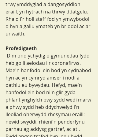
trwy ymddygiad a dangosyddion 
eraill, yn hytrach na thrwy ddatgelu. 
Rhaid i'r holl staff fod yn ymwybodol 
o hyn a gallu ymateb yn briodol ac ar 
unwaith.
Profedigaeth
 Dim ond ychydig o gymunedau fydd 
heb golli aelodau i'r coronafirws. 
Mae'n hanfodol ein bod yn cydnabod 
hyn ac yn cymryd amser i nodi a 
dathlu eu bywydau. Hefyd, mae'n 
hanfodol ein bod ni'n glir gyda 
phlant ynghylch pwy sydd wedi marw 
a phwy sydd heb ddychwelyd i'n 
lleoliad oherwydd rhesymau eraill: 
newid swyddi, rhieni'n penderfynu 
parhau ag addysg gartref, ac ati. 
Bydd angen trafod hyn, neu bydd 