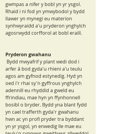
gwmpas a nifer y bobl yn yr ysgol. 
Rhaid i ni fod yn ymwybodol y bydd 
llawer yn mynegi eu materion 
synhwyraidd a'u pryderon ynghylch 
agosrwydd corfforol at bobl eraill.
Pryderon gwahanu
 Bydd mwyafrif y plant wedi dod i 
arfer â bod gyda'u rhieni a'u teulu 
agos am gyfnod estynedig. Hyd yn 
oed i'r rhai sy'n gyffrous ynghylch 
adennill eu rhyddid a gweld eu 
ffrindiau, mae hyn yn ffynhonnell 
bosibl o bryder. Bydd yna blant fydd 
yn cael trafferth gyda'r gwahanu 
hwn ac yn profi pryder tra byddant 
yn yr ysgol, yn enwedig lle mae eu 
teulu'n cynnwys gweithwyr allweddol 