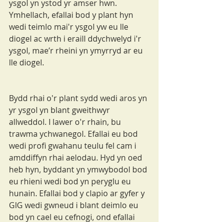
ysgol yn ystod yr amser hwn. 
Ymhellach, efallai bod y plant hyn 
wedi teimlo mai'r ysgol yw eu lle 
diogel ac wrth i eraill ddychwelyd i'r 
ysgol, mae’r rheini yn ymyrryd ar eu 
lle diogel.
Bydd rhai o'r plant sydd wedi aros yn 
yr ysgol yn blant gweithwyr 
allweddol. I lawer o'r rhain, bu 
trawma ychwanegol. Efallai eu bod 
wedi profi gwahanu teulu fel cam i 
amddiffyn rhai aelodau. Hyd yn oed 
heb hyn, byddant yn ymwybodol bod 
eu rhieni wedi bod yn peryglu eu 
hunain. Efallai bod y clapio ar gyfer y 
GIG wedi gwneud i blant deimlo eu 
bod yn cael eu cefnogi, ond efallai 