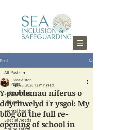
Post
All Posts
Sara Alston
All Posts
Apr 28, 2020
12 min read
Y problemau niferus o
Safeguarding
ddychwelyd i'r ysgol: My
Inclusion
Mental health
blog on the full re-
Special needs
opening of school in
Online safety