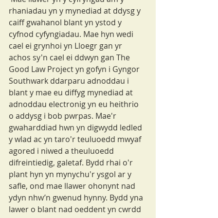
rhaniadau yn y mynediad at ddysg y 
caiff gwahanol blant yn ystod y 
cyfnod cyfyngiadau. Mae hyn wedi 
cael ei grynhoi yn Lloegr gan yr 
achos sy'n cael ei ddwyn gan The 
Good Law Project yn gofyn i Gyngor 
Southwark ddarparu adnoddau i 
blant y mae eu diffyg mynediad at 
adnoddau electronig yn eu heithrio 
o addysg i bob pwrpas. Mae'r 
gwaharddiad hwn yn digwydd ledled 
y wlad ac yn taro'r teuluoedd mwyaf 
agored i niwed a theuluoedd 
difreintiedig, galetaf. Bydd rhai o'r 
plant hyn yn mynychu'r ysgol ar y 
safle, ond mae llawer ohonynt nad 
ydyn nhw’n gwenud hynny. Bydd yna 
lawer o blant nad oeddent yn cwrdd 