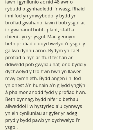
iawn i gynllunio ac nid 48 awr o 
rybudd o gynhadledd i'r wasg. Rhaid 
inni fod yn ymwybodol y bydd yn 
brofiad gwahanol iawn i bob ysgol ac 
i'r gwahanol bobl - plant, staff a 
rhieni - yn yr ysgol. Mae gennym 
beth profiad o ddychwelyd i'r ysgol y 
gallwn dynnu arno. Rydym yn cael 
profiad o hyn ar ffurf fechan ar 
ddiwedd pob gwyliau haf, ond bydd y 
dychwelyd y tro hwn hwn yn llawer 
mwy cymhleth. Bydd angen i ni fod 
yn onest â’n hunain a’n gilydd ynglŷn 
â pha mor anodd fydd y profiad hwn. 
Beth bynnag, bydd nifer o bethau 
allweddol i'w hystyried a'u cynnwys 
yn ein cynlluniau ar gyfer yr adeg 
pryd y bydd pawb yn dychwelyd i'r 
ysgol.