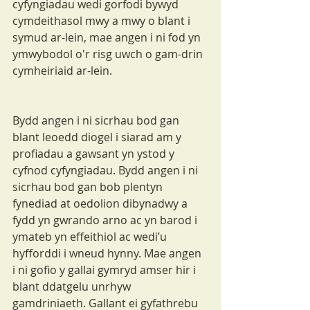
cyfyngiadau wedi gorfodi bywyd 
cymdeithasol mwy a mwy o blant i 
symud ar-lein, mae angen i ni fod yn 
ymwybodol o'r risg uwch o gam-drin 
cymheiriaid ar-lein.
Bydd angen i ni sicrhau bod gan 
blant leoedd diogel i siarad am y 
profiadau a gawsant yn ystod y 
cyfnod cyfyngiadau. Bydd angen i ni 
sicrhau bod gan bob plentyn 
fynediad at oedolion dibynadwy a 
fydd yn gwrando arno ac yn barod i 
ymateb yn effeithiol ac wedi’u 
hyfforddi i wneud hynny. Mae angen 
i ni gofio y gallai gymryd amser hir i 
blant ddatgelu unrhyw 
gamdriniaeth. Gallant ei gyfathrebu 