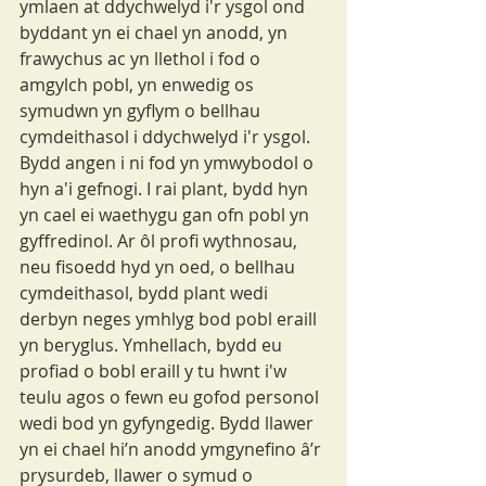
ymlaen at ddychwelyd i'r ysgol ond 
byddant yn ei chael yn anodd, yn 
frawychus ac yn llethol i fod o 
amgylch pobl, yn enwedig os 
symudwn yn gyflym o bellhau 
cymdeithasol i ddychwelyd i'r ysgol. 
Bydd angen i ni fod yn ymwybodol o 
hyn a'i gefnogi. I rai plant, bydd hyn 
yn cael ei waethygu gan ofn pobl yn 
gyffredinol. Ar ôl profi wythnosau, 
neu fisoedd hyd yn oed, o bellhau 
cymdeithasol, bydd plant wedi 
derbyn neges ymhlyg bod pobl eraill 
yn beryglus. Ymhellach, bydd eu 
profiad o bobl eraill y tu hwnt i'w 
teulu agos o fewn eu gofod personol 
wedi bod yn gyfyngedig. Bydd llawer 
yn ei chael hi’n anodd ymgynefino â’r 
prysurdeb, llawer o symud o 