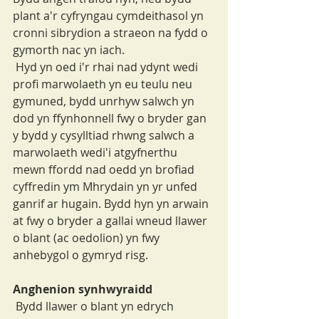
plant a'r cyfryngau cymdeithasol yn 
cronni sibrydion a straeon na fydd o 
gymorth nac yn iach.
 Hyd yn oed i'r rhai nad ydynt wedi 
profi marwolaeth yn eu teulu neu 
gymuned, bydd unrhyw salwch yn 
dod yn ffynhonnell fwy o bryder gan 
y bydd y cysylltiad rhwng salwch a 
marwolaeth wedi'i atgyfnerthu 
mewn ffordd nad oedd yn brofiad 
cyffredin ym Mhrydain yn yr unfed 
ganrif ar hugain. Bydd hyn yn arwain 
at fwy o bryder a gallai wneud llawer 
o blant (ac oedolion) yn fwy 
anhebygol o gymryd risg.
Anghenion synhwyraidd
 Bydd llawer o blant yn edrych 