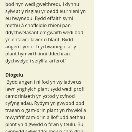
bod hyn wedi gweithredu i dynnu 
sylw at y risgiau yr oedd eu rhieni yn 
eu hwynebu. Bydd effaith syml 
methu â chofleidio rhieni pan 
ddychwelasant o'r gwaith wedi bod 
yn enfawr i lawer o blant. Bydd 
angen cymorth ychwanegol ar y 
plant hyn wrth inni ddechrau 
dychwelyd i sefyllfa ‘arferol.’
Diogelu
 Bydd angen i ni fod yn wyliadwrus 
iawn ynghylch plant sydd wedi profi 
camdriniaeth yn ystod y cyfnod 
cyfyngiadau. Rydym yn gwybod bod 
traean o gam-drin plant yn rhywiol a 
mwyafrif cam-drin a llofruddiaethau 
plant yn digwydd o fewn y teulu. Bu 
cynnydd sylweddol mewn cam-drin 