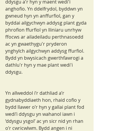
ddysgu a'r hyn y maent wedi'i 
anghofio. Yn ddelfrydol, byddwn yn 
gwneud hyn yn anffurfiol, gan y 
byddai ailgychwyn addysg plant gyda 
phrofion ffurfiol yn lliniaru unrhyw 
ffocws ar ailadeiladu perthnasoedd 
ac yn gwaethygu'r pryderon 
ynghylch ailgychwyn addysg ffurfiol. 
Bydd yn bwysicach gwerthfawrogi a 
dathlu'r hyn y mae plant wedi'i 
ddysgu.
Yn allweddol i’r dathliad a’r 
gydnabyddiaeth hon, rhaid cofio y 
bydd llawer o’r hyn y gallai plant fod 
wedi’i ddysgu yn wahanol iawn i 
‘ddysgu ysgol’ ac yn sicr nid yn rhan 
o’r cwricwlwm. Bydd angen i ni 